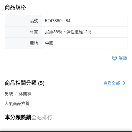
商品規格
品號
5247880－84
材質
尼龍88％，彈性纖維12％
產地
中國
客服
商品相關分類 (5)
查看全部
男裝
休閒褲
人氣商品推薦
本分類熱銷
全站排行