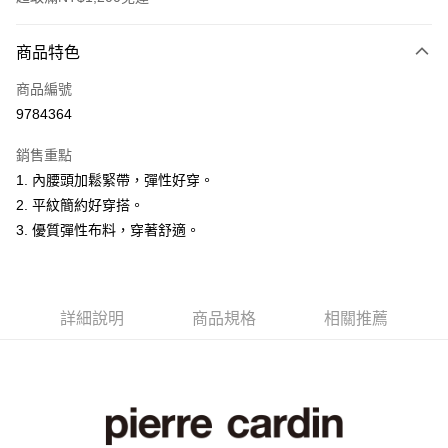
付款方式
商品特色
信用卡一次付款
商品編號
超商取貨付款
9784364
LINE Pay
銷售重點
Apple Pay
1. 內腰頭加鬆緊帶，彈性好穿。
2. 平紋簡約好穿搭。
悠遊付
3. 優質彈性布料，穿著舒適。
Google Pay
ATM付款
詳細說明
商品規格
相關推薦
運送方式
全家取貨付款
每筆NT$60，滿NT$1,200(含以上)免運費
付款後全家取貨