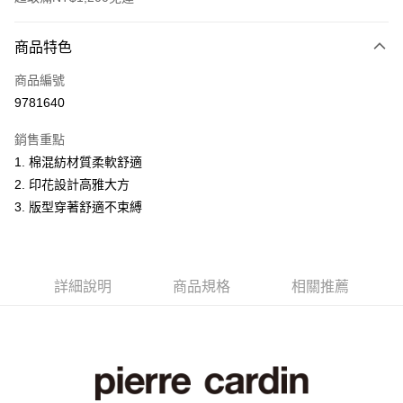
付款方式
商品特色
信用卡一次付款
商品編號
超商取貨付款
9781640
LINE Pay
銷售重點
Apple Pay
1. 棉混紡材質柔軟舒適
2. 印花設計高雅大方
悠遊付
3. 版型穿著舒適不束縛
Google Pay
ATM付款
詳細說明
商品規格
相關推薦
運送方式
全家取貨付款
每筆NT$60，滿NT$1,200(含以上)免運費
付款後全家取貨