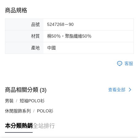
商品規格
品號
5247268－90
材質
棉50％，聚酯纖維50％
產地
中國
客服
商品相關分類 (3)
查看全部
男裝
短袖POLO衫
休閒服飾系列
POLO衫
本分類熱銷
全站排行