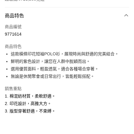
付款方式
商品特色
信用卡一次付款
商品編號
超商取貨付款
9771614
LINE Pay
商品特色
Apple Pay
這款橫條印花短袖POLO衫，展現時尚與舒適的完美結合。
鮮明的紫色設計，讓您在人群中脫穎而出。
悠遊付
選用優質面料，輕盈透氣，適合各種場合穿著。
Google Pay
無論是休閒聚會或日常出行，皆能輕鬆搭配。
ATM付款
銷售重點
1. 棉混紡材質，柔軟舒適。
運送方式
2. 印花設計，高雅大方。
全家取貨付款
3. 版型穿著舒適，不束縛。
每筆NT$60，滿NT$1,200(含以上)免運費
付款後全家取貨