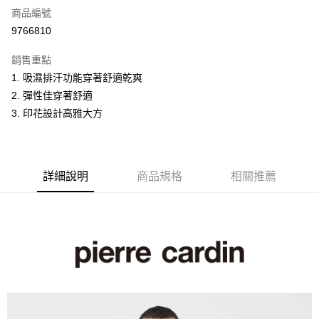
商品編號
超商取貨付款
9766810
LINE Pay
銷售重點
Apple Pay
1. 吸濕排汗功能穿著舒適乾爽
2. 彈性佳穿著舒適
悠遊付
3. 印花設計高雅大方
Google Pay
ATM付款
詳細說明
商品規格
相關推薦
運送方式
全家取貨付款
每筆NT$60，滿NT$1,200(含以上)免運費
付款後全家取貨
每筆NT$60，滿NT$1,200(含以上)免運費
萊爾富取貨付款