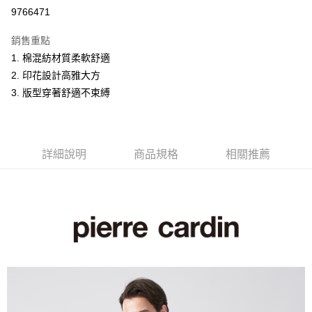
超商取貨付款
9766471
LINE Pay
銷售重點
Apple Pay
1. 棉混紡材質柔軟舒適
2. 印花設計高雅大方
悠遊付
3. 版型穿著舒適不束縛
Google Pay
ATM付款
詳細說明
商品規格
相關推薦
運送方式
全家取貨付款
每筆NT$60，滿NT$1,200(含以上)免運費
付款後全家取貨
每筆NT$60，滿NT$1,200(含以上)免運費
萊爾富取貨付款
每筆NT$60，滿NT$1,200(含以上)免運費