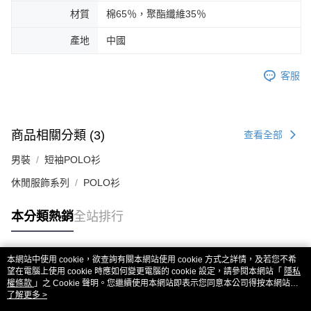
材質
棉65％，聚酯纖維35％
產地
中國
客服
商品相關分類 (3)
查看全部
男裝
短袖POLO衫
休閒服飾系列
POLO衫
本分類熱銷
全站排行
本網站中使用 cookie，欲查詢有關本網站使用 cookie 方式之詳情，及若您不希
熱門標籤
望在電腦上使用 cookie 時應如何變更電腦的 cookie 設定，請參閱本網站「
隱私
權條款
」之 Cookie 聲明。您繼續使用本網站即表示您同意本公司得按本網站使
用條款之 Cookie 聲明使用 cookie。
了解更多 >