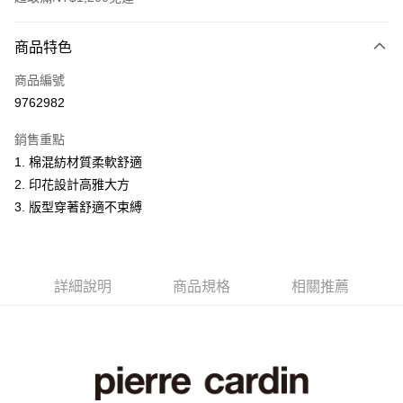
付款方式
商品特色
信用卡一次付款
商品編號
超商取貨付款
9762982
LINE Pay
銷售重點
Apple Pay
1. 棉混紡材質柔軟舒適
2. 印花設計高雅大方
悠遊付
3. 版型穿著舒適不束縛
Google Pay
ATM付款
詳細說明
商品規格
相關推薦
運送方式
全家取貨付款
每筆NT$60，滿NT$1,200(含以上)免運費
付款後全家取貨