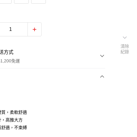
清除
紀錄
送方式
1,200免運
次付款
付款
紡材質，柔軟舒適
設計，高雅大方
穿著舒適，不束縛