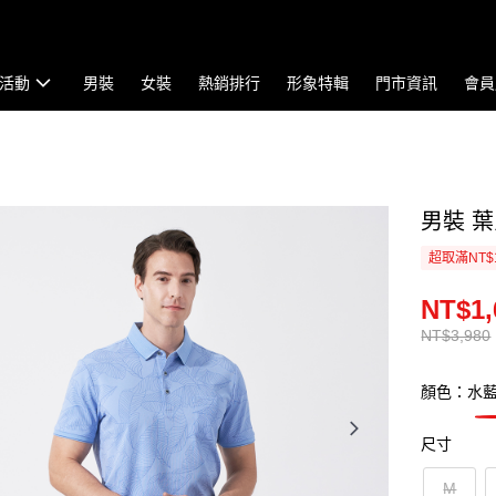
活動
男裝
女裝
熱銷排行
形象特輯
門市資訊
會員
男裝 葉
超取滿NT$
NT$1,
NT$3,980
顏色：水
尺寸
M