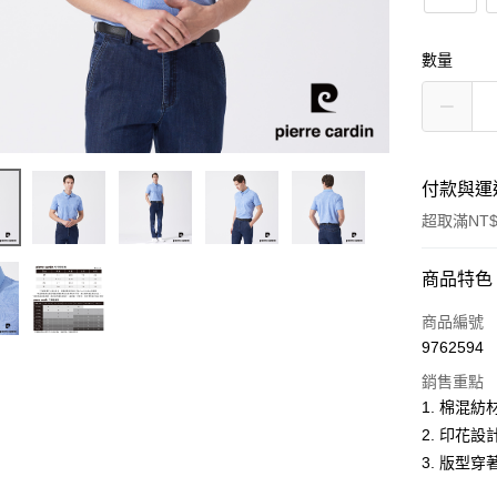
數量
付款與運
超取滿NT$
付款方式
商品特色
信用卡一
商品編號
9762594
超商取貨
銷售重點
LINE Pay
1. 棉混
2. 印花
Apple Pay
3. 版型
悠遊付