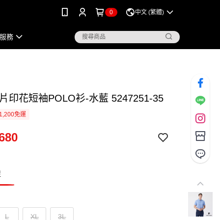
0
中文 (繁體)
服務
片印花短袖POLO衫-水藍 5247251-35
1,200免運
680
藍
L
XL
3L