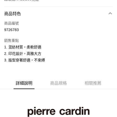
付款方式
商品特色
信用卡一次付款
商品編號
超商取貨付款
9726783
LINE Pay
銷售重點
Apple Pay
1. 混紡材質，柔軟舒適
2. 印花設計，高雅大方
悠遊付
3. 版型穿著舒適，不束縛
Google Pay
ATM付款
詳細說明
商品規格
相關推薦
運送方式
全家取貨付款
每筆NT$60，滿NT$1,200(含以上)免運費
付款後全家取貨