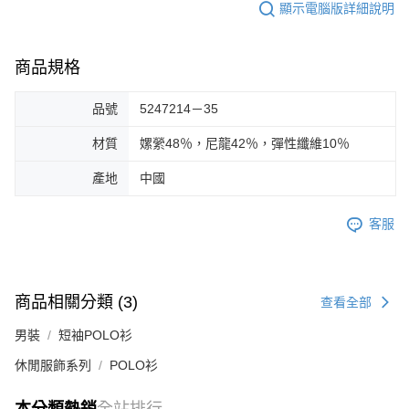
顯示電腦版詳細說明
商品規格
品號
5247214－35
材質
嫘縈48％，尼龍42％，彈性纖維10％
產地
中國
客服
商品相關分類 (3)
查看全部
男裝
短袖POLO衫
休閒服飾系列
POLO衫