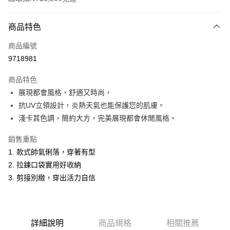
付款方式
商品特色
信用卡一次付款
商品編號
超商取貨付款
9718981
LINE Pay
商品特色
Apple Pay
展現都會風格，舒適又時尚，
抗UV立領設計，炎熱天氣也能保護您的肌膚。
悠遊付
淺卡其色調，簡約大方，完美展現都會休閒風格。
Google Pay
銷售重點
ATM付款
1. 款式帥氣俐落，穿著有型
2. 拉鍊口袋實用好收納
運送方式
3. 剪接別緻，穿出活力自信
全家取貨付款
每筆NT$60，滿NT$1,200(含以上)免運費
付款後全家取貨
詳細說明
商品規格
相關推薦