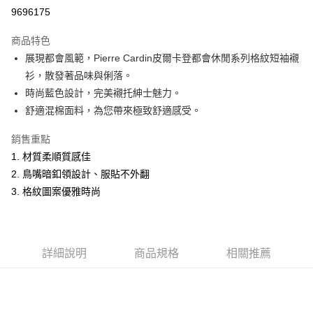
超商取貨付款
9696175
LINE Pay
商品特色
Apple Pay
展現都會風範，Pierre Cardin皮爾卡登都會休閒系列格紋短袖襯
衫，散發著品味與俐落。
悠遊付
時尚藍色設計，完美襯托紳士魅力。
Google Pay
舒適混棉面料，為您帶來極致舒適感受。
ATM付款
銷售重點
1. 材質柔順質感佳
運送方式
2. 鳥嘴暗釦領設計、服貼不外翻
全家取貨付款
3. 格紋圖案優雅時尚
每筆NT$60，滿NT$1,200(含以上)免運費
付款後全家取貨
每筆NT$60，滿NT$1,200(含以上)免運費
詳細說明
商品規格
相關推薦
萊爾富取貨付款
每筆NT$60，滿NT$1,200(含以上)免運費