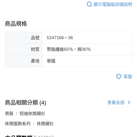
顯示電腦版詳細說明
商品規格
品號
5247166－36
材質
聚酯纖維65％，棉35％
產地
寮國
客服
商品相關分類 (4)
查看全部
男裝
短袖休閒襯衫
休閒服飾系列
休閒襯衫