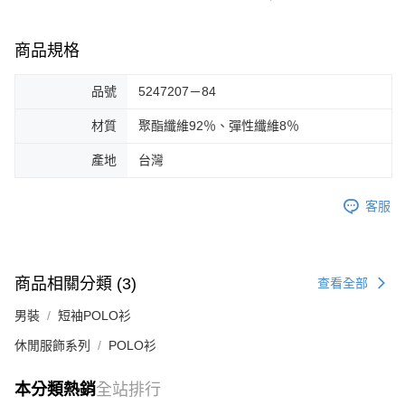
商品規格
品號
5247207－84
材質
聚酯纖維92％、彈性纖維8％
產地
台灣
客服
商品相關分類 (3)
查看全部
男裝
短袖POLO衫
休閒服飾系列
POLO衫
本分類熱銷
全站排行