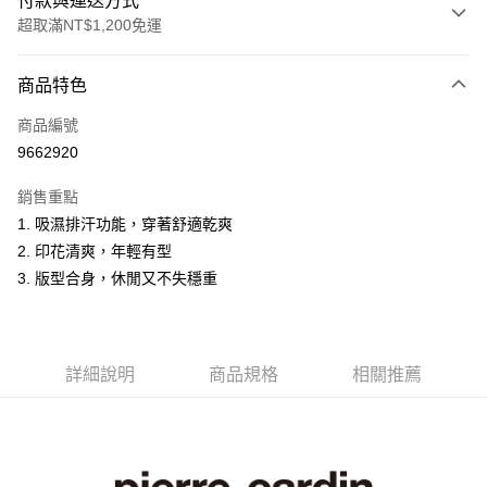
付款與運送方式
超取滿NT$1,200免運
付款方式
商品特色
信用卡一次付款
商品編號
超商取貨付款
9662920
LINE Pay
銷售重點
Apple Pay
1. 吸濕排汗功能，穿著舒適乾爽
2. 印花清爽，年輕有型
悠遊付
3. 版型合身，休閒又不失穩重
Google Pay
ATM付款
詳細說明
商品規格
相關推薦
運送方式
全家取貨付款
每筆NT$60，滿NT$1,200(含以上)免運費