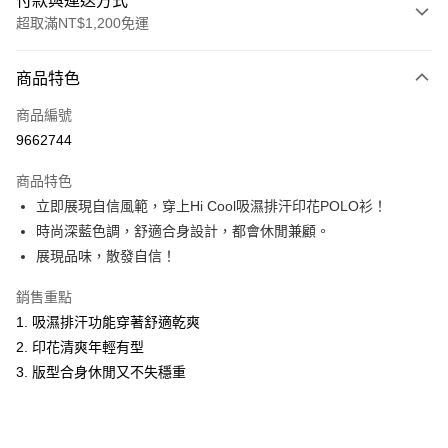
付款與運送方式
超取滿NT$1,200免運
付款方式
商品特色
信用卡一次付款
商品編號
超商取貨付款
9662744
LINE Pay
商品特色
Apple Pay
立即展現自信風範，穿上Hi Cool吸濕排汗印花POLO衫！
時尚深藍色調，舒適合身設計，都會休閒兼顧。
悠遊付
展現品味，散發自信！
Google Pay
銷售重點
ATM付款
1. 吸濕排汗功能穿著舒適乾爽
2. 印花清爽年輕有型
運送方式
3. 版型合身休閒又不失穩重
全家取貨付款
每筆NT$60，滿NT$1,200(含以上)免運費