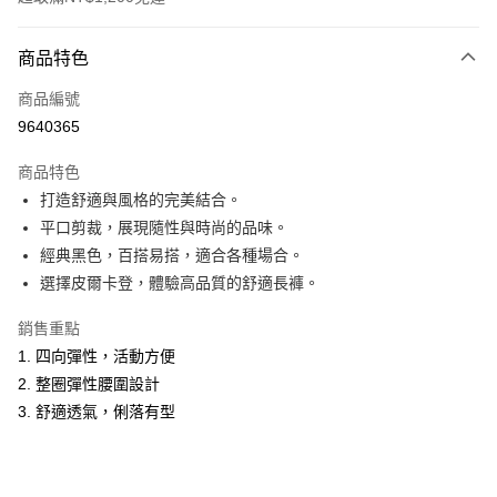
付款方式
商品特色
信用卡一次付款
商品編號
超商取貨付款
9640365
LINE Pay
商品特色
Apple Pay
打造舒適與風格的完美結合。
平口剪裁，展現隨性與時尚的品味。
悠遊付
經典黑色，百搭易搭，適合各種場合。
Google Pay
選擇皮爾卡登，體驗高品質的舒適長褲。
ATM付款
銷售重點
1. 四向彈性，活動方便
運送方式
2. 整圈彈性腰圍設計
全家取貨付款
3. 舒適透氣，俐落有型
每筆NT$60，滿NT$1,200(含以上)免運費
付款後全家取貨