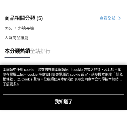
商品相關分類 (5)
查看全部
男裝
舒適長褲
人氣商品推薦
本分類熱銷
全站排行
本網站中使用 cookie，欲查詢有關本網站使用 cookie 方式之詳情，及若您不希
熱門標籤
望在電腦上使用 cookie 時應如何變更電腦的 cookie 設定，請參閱本網站「
隱私
權條款
」之 Cookie 聲明。您繼續使用本網站即表示您同意本公司得按本網站使
用條款之 Cookie 聲明使用 cookie。
了解更多 >
我知道了