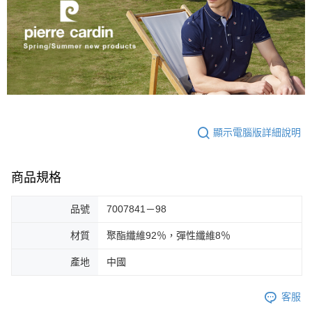
顯示電腦版詳細說明
商品規格
品號
7007841－98
材質
聚酯纖維92％，彈性纖維8％
產地
中國
客服