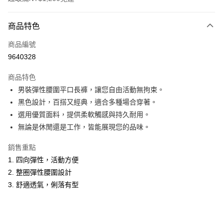
付款方式
商品特色
信用卡一次付款
商品編號
超商取貨付款
9640328
LINE Pay
商品特色
Apple Pay
男裝彈性腰圍平口長褲，讓您自由活動無拘束。
黑色設計，百搭又經典，適合多種場合穿著。
悠遊付
選用優質面料，提供柔軟觸感與持久耐用。
Google Pay
無論是休閒還是工作，皆能展現您的品味。
ATM付款
銷售重點
1. 四向彈性，活動方便
運送方式
2. 整圈彈性腰圍設計
全家取貨付款
3. 舒適透氣，俐落有型
每筆NT$60，滿NT$1,200(含以上)免運費
付款後全家取貨