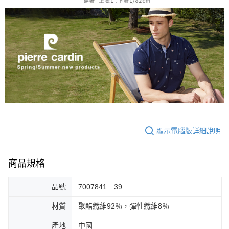
顯示電腦版詳細說明
商品規格
品號
7007841－39
材質
聚酯纖維92％，彈性纖維8％
產地
中國