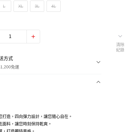
L
XL
3L
4L
清除
紀錄
送方式
1,200免運
次付款
付款
您打造，四向彈力設計，讓您隨心自在。
乾面料，讓您時刻保持乾爽。
選，打造獨特風格。