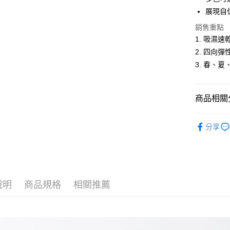
悠遊付
展現自
Google Pa
銷售重點
1. 吸濕
ATM付款
2. 四向
3. 春、
運送方式
全家取貨
商品相關分
每筆NT$6
網路獨家
分享
付款後全
人氣商品
每筆NT$6
男裝
【
萊爾富取
男裝
休
每筆NT$6
說明
商品規格
相關推薦
付款後萊
每筆NT$6
7-11取貨