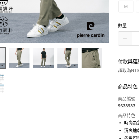
M
數量
付款與運
超取滿NT$
付款方式
商品特色
信用卡一
商品編號
9633933
超商取貨
商品特色
LINE Pay
時尚為
清爽速
Apple Pay
多色可