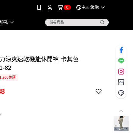
0
中文 (繁體)
服務
彈力涼爽速乾機能休閒褲-卡其色
1-82
1,200免運
88
其