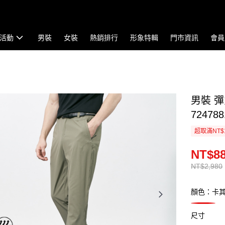
活動
男裝
女裝
熱銷排行
形象特輯
門市資訊
會員
男裝 
724788
超取滿NT$
NT$8
NT$2,980
顏色：卡
尺寸