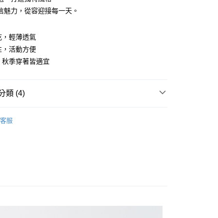
信魅力，從容迎接每一天。
y
速乾，輕薄透氣
彈性，活動方便
夏、秋季穿著皆適宜
付款
類 (4)
0，滿NT$1,200(含以上)免運費
系列
長褲
客服
家取貨
推薦
0，滿NT$1,200(含以上)免運費
下著】
貨付款
閒褲
0，滿NT$1,200(含以上)免運費
爾富取貨
0，滿NT$1,200(含以上)免運費
付款