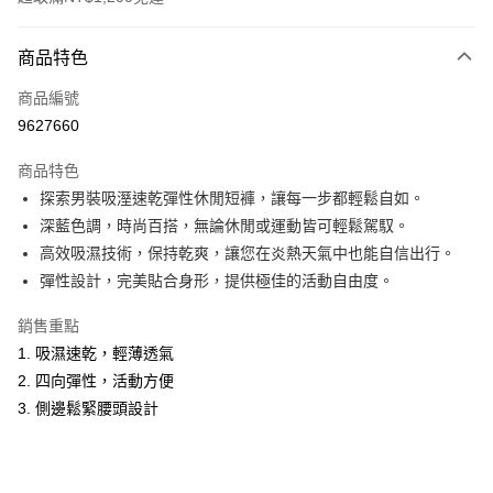
付款方式
商品特色
信用卡一次付款
商品編號
超商取貨付款
9627660
LINE Pay
商品特色
Apple Pay
探索男裝吸溼速乾彈性休閒短褲，讓每一步都輕鬆自如。
深藍色調，時尚百搭，無論休閒或運動皆可輕鬆駕馭。
悠遊付
高效吸濕技術，保持乾爽，讓您在炎熱天氣中也能自信出行。
Google Pay
彈性設計，完美貼合身形，提供極佳的活動自由度。
ATM付款
銷售重點
1. 吸濕速乾，輕薄透氣
運送方式
2. 四向彈性，活動方便
全家取貨付款
3. 側邊鬆緊腰頭設計
每筆NT$60，滿NT$1,200(含以上)免運費
付款後全家取貨