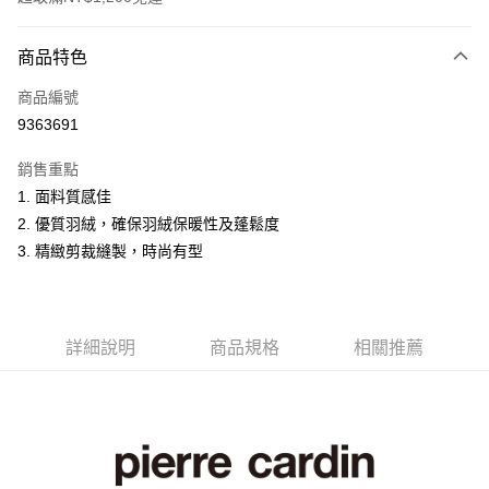
付款方式
商品特色
信用卡一次付款
商品編號
超商取貨付款
9363691
LINE Pay
銷售重點
Apple Pay
1. 面料質感佳
2. 優質羽絨，確保羽絨保暖性及蓬鬆度
悠遊付
3. 精緻剪裁縫製，時尚有型
Google Pay
ATM付款
詳細說明
商品規格
相關推薦
運送方式
全家取貨付款
每筆NT$60，滿NT$1,200(含以上)免運費
付款後全家取貨