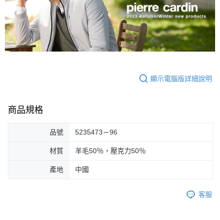
顯示電腦版詳細說明
商品規格
品號
5235473－96
材質
羊毛50％，壓克力50％
產地
中國
客服