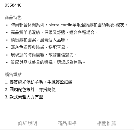
超商取貨付款
9358446
LINE Pay
商品特色
Apple Pay
時尚都會休閒系列，pierre cardin羊毛混紡緹花圓領毛衣-深灰。
高品質羊毛混紡，保暖又舒適，適合各種場合。
悠遊付
精緻緹花圖案，展現個人品味。
Google Pay
深灰色調經典時尚，搭配容易。
展現您的時尚風範，散發自信魅力。
ATM付款
質感與品味兼具的選擇，讓您成為焦點。
運送方式
銷售重點
全家取貨付款
1. 優質絲光混紡羊毛，手感輕盈細緻
每筆NT$60，滿NT$1,200(含以上)免運費
2. 圓領配色設計，穿搭簡便
3. 款式素雅大方有型
付款後全家取貨
每筆NT$60，滿NT$1,200(含以上)免運費
萊爾富取貨付款
詳細說明
商品規格
相關推薦
每筆NT$60，滿NT$1,200(含以上)免運費