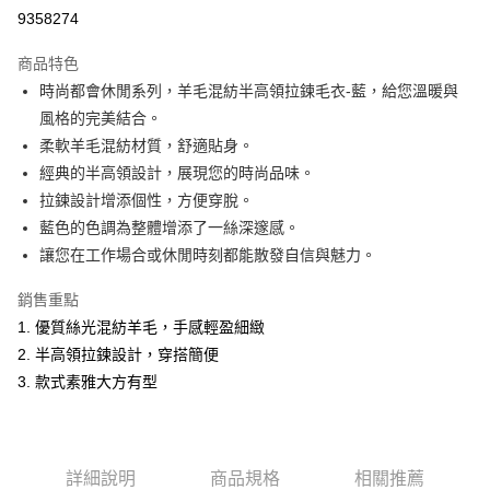
超商取貨付款
9358274
LINE Pay
商品特色
Apple Pay
時尚都會休閒系列，羊毛混紡半高領拉鍊毛衣-藍，給您溫暖與
風格的完美結合。
悠遊付
柔軟羊毛混紡材質，舒適貼身。
Google Pay
經典的半高領設計，展現您的時尚品味。
拉鍊設計增添個性，方便穿脫。
ATM付款
藍色的色調為整體增添了一絲深邃感。
讓您在工作場合或休閒時刻都能散發自信與魅力。
運送方式
全家取貨付款
銷售重點
每筆NT$60，滿NT$1,200(含以上)免運費
1. 優質絲光混紡羊毛，手感輕盈細緻
2. 半高領拉鍊設計，穿搭簡便
付款後全家取貨
3. 款式素雅大方有型
每筆NT$60，滿NT$1,200(含以上)免運費
萊爾富取貨付款
每筆NT$60，滿NT$1,200(含以上)免運費
詳細說明
商品規格
相關推薦