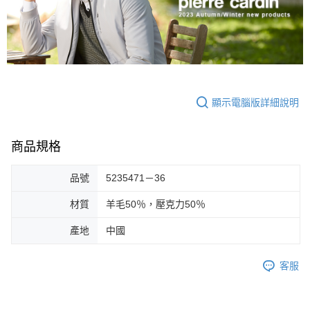
顯示電腦版詳細說明
商品規格
品號
5235471－36
材質
羊毛50％，壓克力50％
產地
中國
客服