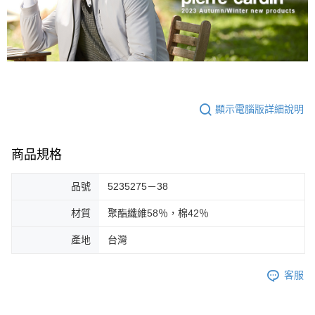
顯示電腦版詳細說明
商品規格
品號
5235275－38
材質
聚酯纖維58％，棉42％
產地
台灣
客服