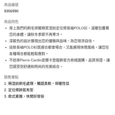
商品編號
超商取貨付款
9356990
LINE Pay
商品特色
Apple Pay
穿上我們的刷毛保暖棉質混紡定位條長袖POLO衫，溫暖包覆著
您的身體，讓秋冬季節不再寒冷。
悠遊付
深藍色的設計展現出您的優雅與品味，為您增添自信。
Google Pay
這款長袖POLO衫既適合都會場合，又能展現休閒風格，讓您在
各種場合都能輕鬆應對。
ATM付款
不妨來Pierre Cardin皮爾卡登服飾官方商城選購，品質保證，讓
您感受到舒適和時尚的完美結合。
運送方式
全家取貨付款
銷售重點
每筆NT$60，滿NT$1,200(含以上)免運費
1. 棉混紡刷毛處理，觸感柔軟，保暖性佳
2. 定位條帥氣有型
付款後全家取貨
3. 款式素雅，休閒好穿搭
每筆NT$60，滿NT$1,200(含以上)免運費
萊爾富取貨付款