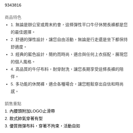
超商取貨付款
9343816
LINE Pay
商品特色
Apple Pay
1. 無論是辦公室或周末約會，這條彈性平口牛仔休閒長褲都是您
的最佳選擇。
悠遊付
2. 舒適的彈性設計，讓您自由活動，無論是行走還是坐下都保持
Google Pay
舒適度。
3. 經典的藍色設計，簡約而時尚，適合與任何上衣搭配，展現您
ATM付款
的個人風格。
4. 高品質的牛仔布料，耐穿耐洗，讓您長期享受這條長褲的陪
運送方式
伴。
全家取貨付款
5. 多功能的休閒褲，適合各種場合，讓您輕鬆穿出自信和時尚
每筆NT$60，滿NT$1,200(含以上)免運費
感。
付款後全家取貨
銷售重點
每筆NT$60，滿NT$1,200(含以上)免運費
1. 內腰頭附加LOGO止滑帶
萊爾富取貨付款
2. 款式帥氣穿著有型
3. 優質微彈布料，穿著不拘束，活動自如
每筆NT$60，滿NT$1,200(含以上)免運費