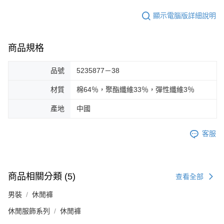
顯示電腦版詳細說明
商品規格
品號
5235877－38
材質
棉64％，聚酯纖維33％，彈性纖維3％
產地
中國
客服
商品相關分類 (5)
查看全部
男裝
休閒褲
休閒服飾系列
休閒褲