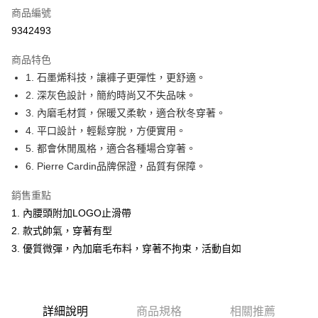
商品編號
超商取貨付款
9342493
LINE Pay
商品特色
Apple Pay
1. 石墨烯科技，讓褲子更彈性，更舒適。
2. 深灰色設計，簡約時尚又不失品味。
悠遊付
3. 內磨毛材質，保暖又柔軟，適合秋冬穿著。
Google Pay
4. 平口設計，輕鬆穿脫，方便實用。
5. 都會休閒風格，適合各種場合穿著。
ATM付款
6. Pierre Cardin品牌保證，品質有保障。
運送方式
銷售重點
全家取貨付款
1. 內腰頭附加LOGO止滑帶
每筆NT$60，滿NT$1,200(含以上)免運費
2. 款式帥氣，穿著有型
3. 優質微彈，內加磨毛布料，穿著不拘束，活動自如
付款後全家取貨
每筆NT$60，滿NT$1,200(含以上)免運費
萊爾富取貨付款
詳細說明
商品規格
相關推薦