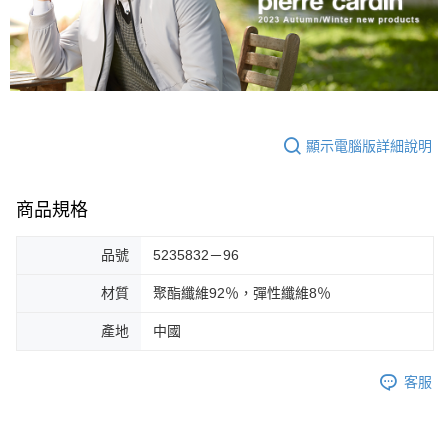
顯示電腦版詳細說明
商品規格
品號
5235832－96
材質
聚酯纖維92％，彈性纖維8％
產地
中國
客服