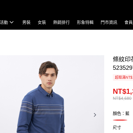
活動
男裝
女裝
熱銷排行
形象特輯
門市資訊
會員
條紋印
523529
超取滿NT$
NT$1,
NT$4,680
顏色：藍
尺寸