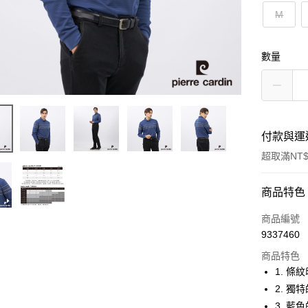
M
數量
付款與運
超取滿NT$
付款方式
商品特色
信用卡一
商品編號
9337460
超商取貨
商品特色
LINE Pay
1. 
2. 
Apple Pay
3. 