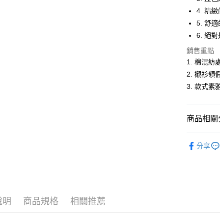
悠遊付
4. 
5. 
Google Pa
6. 
ATM付款
銷售重點
1. 棉混
2. 襯衫
運送方式
3. 款式
全家取貨
每筆NT$6
商品相關分
付款後全
男裝
長
每筆NT$6
分享
休閒服飾
萊爾富取
每筆NT$6
男裝
【
付款後萊
說明
商品規格
相關推薦
每筆NT$6
7-11取貨