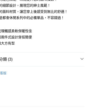
精緻的細節設計，展現您的紳士風範！
舒適的面料材質，讓您穿上後感受到無比的舒適！
y
絕對是都會休閒系列中的必備單品，不容錯過！
紡處理觸感柔軟保暖性佳
領假兩件式設計穿搭簡便
素雅大方有型
付款
0，滿NT$1,200(含以上)免運費
類 (3)
家取貨
袖POLO衫
0，滿NT$1,200(含以上)免運費
客服
系列
POLO衫
貨付款
0，滿NT$1,200(含以上)免運費
上衣】
爾富取貨
0，滿NT$1,200(含以上)免運費
付款