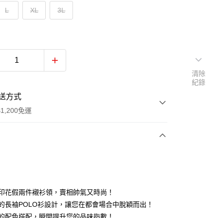
L
XL
3L
清除
紀錄
送方式
1,200免運
次付款
付款
條紋印花假兩件襯衫領，賣相帥氣又時尚！
獨特的長袖POLO衫設計，讓您在都會場合中脫穎而出！
藍色的配色搭配，瞬間提升您的品味指數！