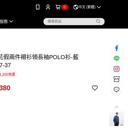
0
中文 (繁體)
服務
花假兩件襯衫領長袖POLO衫-藍
7-37
1,200免運
380