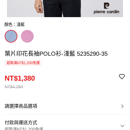
顏色：淺藍
葉片印花長袖POLO衫-淺藍 5235290-35
超取滿NT$1,200免運
NT$1,380
NT$4,280
請選擇商品選項
付款與運送方式
超取滿NT$1,200免運