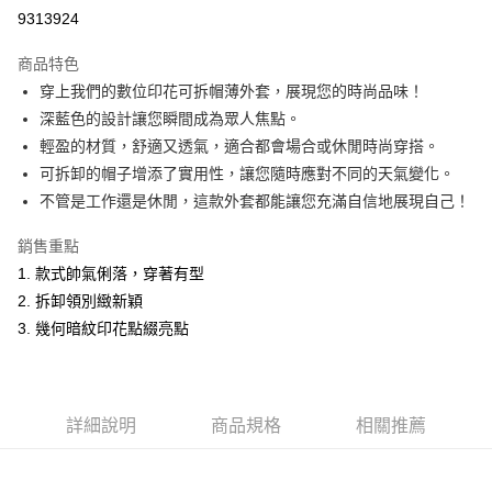
超商取貨付款
9313924
LINE Pay
商品特色
Apple Pay
穿上我們的數位印花可拆帽薄外套，展現您的時尚品味！
深藍色的設計讓您瞬間成為眾人焦點。
悠遊付
輕盈的材質，舒適又透氣，適合都會場合或休閒時尚穿搭。
Google Pay
可拆卸的帽子增添了實用性，讓您隨時應對不同的天氣變化。
不管是工作還是休閒，這款外套都能讓您充滿自信地展現自己！
ATM付款
銷售重點
運送方式
1. 款式帥氣俐落，穿著有型
全家取貨付款
2. 拆卸領別緻新穎
每筆NT$60，滿NT$1,200(含以上)免運費
3. 幾何暗紋印花點綴亮點
付款後全家取貨
每筆NT$60，滿NT$1,200(含以上)免運費
詳細說明
商品規格
相關推薦
萊爾富取貨付款
每筆NT$60，滿NT$1,200(含以上)免運費