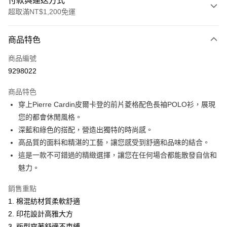
付款與運送方式
超取滿NT$1,200免運
付款方式
商品特色
信用卡一次付款
商品編號
超商取貨付款
9298022
LINE Pay
商品特色
Apple Pay
穿上Pierre Cardin皮爾卡登的前片菱格配色長袖POLO衫，展現
您的都會休閒風格。
悠遊付
深藍和綠色的搭配，營造出獨特的時尚感。
Google Pay
高品質的面料和精湛的工藝，讓您感受到舒適和品味的結合。
這是一款不可錯過的精緻選擇，讓您在任何場合都能散發自信和
ATM付款
魅力。
運送方式
銷售重點
全家取貨付款
1. 棉混紡材質柔軟舒適
每筆NT$60，滿NT$1,200(含以上)免運費
2. 印花設計高雅大方
3. 版型穿著舒適不束縛