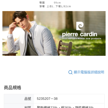
顯示電腦版詳細說明
商品規格
品號
5235207－38
材質
聚酯纖維72％，棉25％，彈性纖維3％