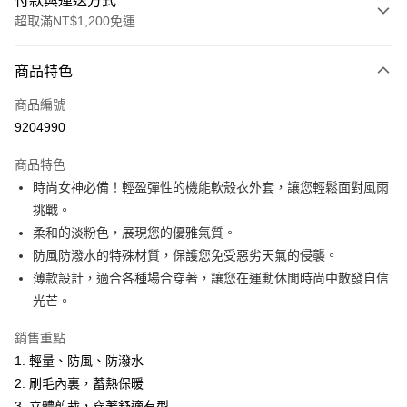
付款與運送方式
超取滿NT$1,200免運
付款方式
商品特色
信用卡一次付款
商品編號
超商取貨付款
9204990
LINE Pay
商品特色
Apple Pay
時尚女神必備！輕盈彈性的機能軟殼衣外套，讓您輕鬆面對風雨
挑戰。
悠遊付
柔和的淡粉色，展現您的優雅氣質。
Google Pay
防風防潑水的特殊材質，保護您免受惡劣天氣的侵襲。
薄款設計，適合各種場合穿著，讓您在運動休閒時尚中散發自信
ATM付款
光芒。
運送方式
銷售重點
全家取貨付款
1. 輕量、防風、防潑水
每筆NT$60，滿NT$1,200(含以上)免運費
2. 刷毛內裏，蓄熱保暖
3. 立體剪裁，穿著舒適有型