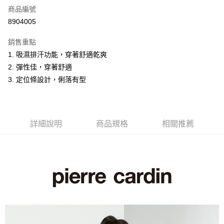
商品編號
超商取貨付款
8904005
LINE Pay
銷售重點
Apple Pay
1. 吸濕排汗功能，穿著舒適乾爽
2. 彈性佳，穿著舒適
悠遊付
3. 定位條設計，俐落有型
Google Pay
ATM付款
詳細說明
商品規格
相關推薦
運送方式
全家取貨付款
每筆NT$60，滿NT$1,200(含以上)免運費
付款後全家取貨
每筆NT$60，滿NT$1,200(含以上)免運費
萊爾富取貨付款