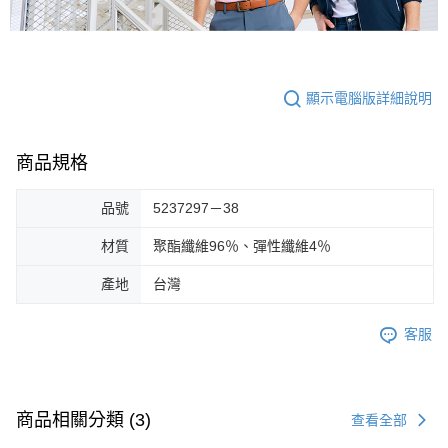
顯示電腦版詳細說明
商品規格
品號
5237297－38
材質
聚酯纖維96％、彈性纖維4％
產地
台灣
客服
商品相關分類 (3)
查看全部