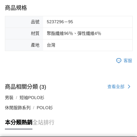
商品規格
品號
5237296－95
材質
聚酯纖維96％、彈性纖維4％
產地
台灣
客服
商品相關分類 (3)
查看全部
男裝
短袖POLO衫
休閒服飾系列
POLO衫
本分類熱銷
全站排行