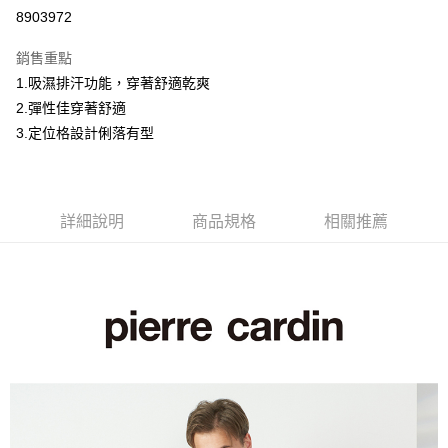
超商取貨付款
8903972
LINE Pay
銷售重點
Apple Pay
1.吸濕排汗功能，穿著舒適乾爽
2.彈性佳穿著舒適
悠遊付
3.定位格設計俐落有型
Google Pay
ATM付款
詳細說明
商品規格
相關推薦
運送方式
全家取貨付款
每筆NT$60，滿NT$1,200(含以上)免運費
付款後全家取貨
每筆NT$60，滿NT$1,200(含以上)免運費
萊爾富取貨付款
每筆NT$60，滿NT$1,200(含以上)免運費