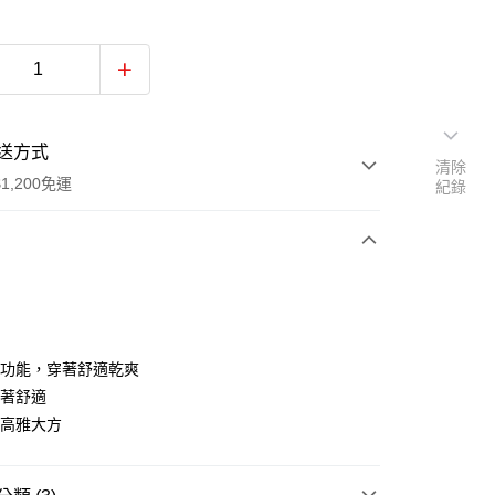
送方式
清除
1,200免運
紀錄
次付款
付款
汗功能，穿著舒適乾爽
穿著舒適
計高雅大方
y