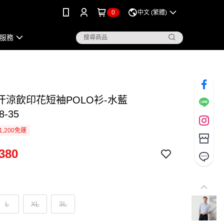
0
中文 (繁體)
服務
汗涼飲印花短袖POLO衫-水藍
8-35
1,200免運
380
L
XL
3L