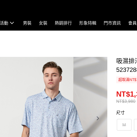
活動
男裝
女裝
熱銷排行
形象特輯
門市資訊
會員
吸濕排
523728
超取滿NT$
NT$1,
NT$3,980
尺寸
M