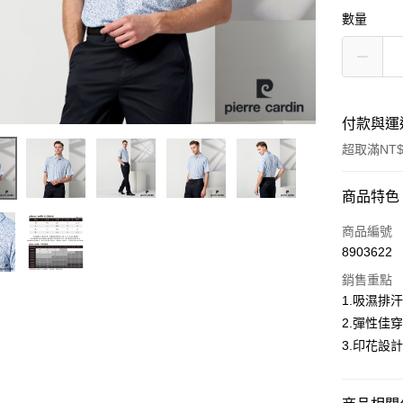
數量
付款與運
超取滿NT$
付款方式
商品特色
信用卡一
商品編號
8903622
超商取貨
銷售重點
LINE Pay
1.吸濕排
2.彈性佳
Apple Pay
3.印花設
悠遊付
Google Pa