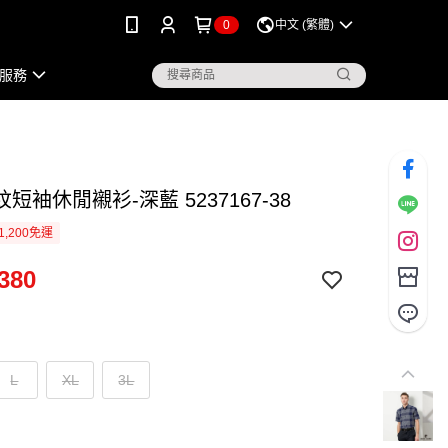
0
中文 (繁體)
服務
短袖休閒襯衫-深藍 5237167-38
1,200免運
380
L
XL
3L