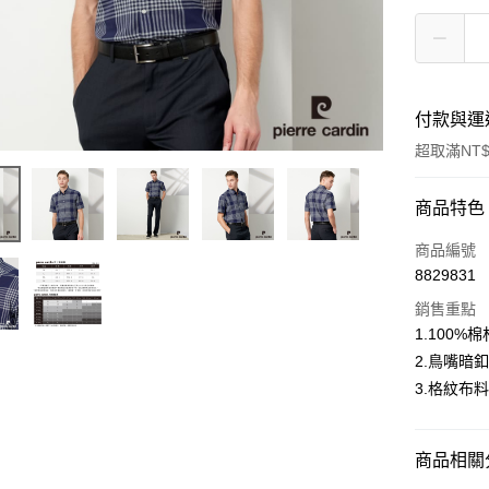
付款與運
超取滿NT$
付款方式
商品特色
信用卡一
商品編號
8829831
超商取貨
銷售重點
LINE Pay
1.100
2.鳥嘴暗
Apple Pay
3.格紋布
悠遊付
Google Pa
商品相關分