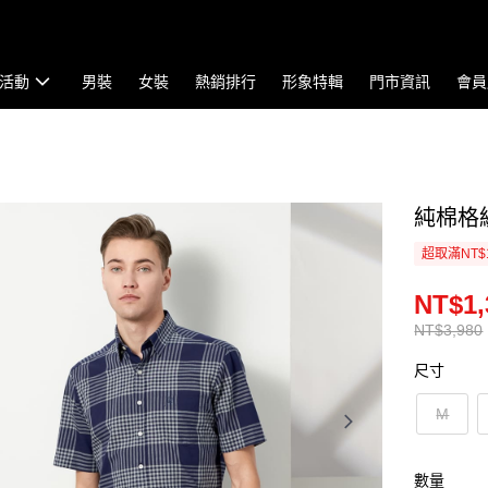
活動
男裝
女裝
熱銷排行
形象特輯
門市資訊
會員
純棉格紋
超取滿NT$
NT$1,
NT$3,980
尺寸
M
數量