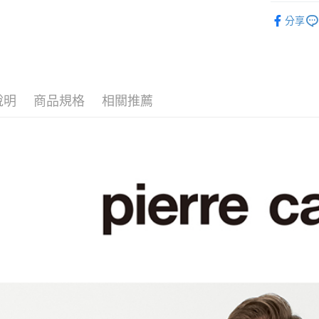
ATM付款
男裝
短
分享
人氣商品
運送方式
休閒服飾
全家取貨
男裝
【
每筆NT$6
說明
商品規格
相關推薦
🎩型男必
付款後全
每筆NT$6
萊爾富取
每筆NT$6
付款後萊
每筆NT$6
7-11取貨
每筆NT$6
付款後7-1