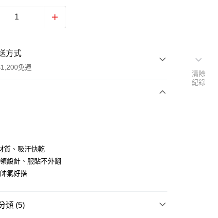
送方式
1,200免運
清除
紀錄
次付款
付款
%棉材質、吸汗快乾
釦領設計、服貼不外翻
料帥氣好搭
y
類 (5)