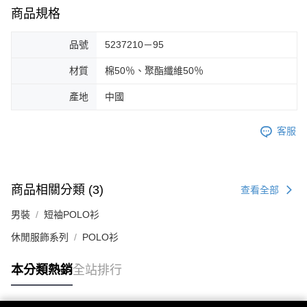
商品規格
品號
5237210－95
材質
棉50％、聚酯纖維50％
產地
中國
客服
商品相關分類 (3)
查看全部
男裝
短袖POLO衫
休閒服飾系列
POLO衫
本分類熱銷
全站排行