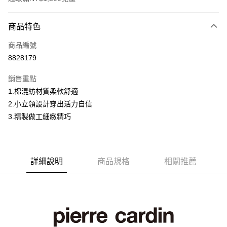
付款方式
商品特色
信用卡一次付款
商品編號
超商取貨付款
8828179
LINE Pay
銷售重點
Apple Pay
1.棉混紡材質柔軟舒適
2.小立領設計穿出活力自信
悠遊付
3.精製做工細緻精巧
Google Pay
ATM付款
詳細說明
商品規格
相關推薦
運送方式
全家取貨付款
每筆NT$60，滿NT$1,200(含以上)免運費
付款後全家取貨