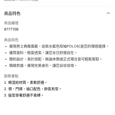
付款方式
商品特色
信用卡一次付款
商品編號
超商取貨付款
8777708
LINE Pay
商品特色
Apple Pay
展現男士典雅風範，這款水藍色短袖POLO衫是您的理想選擇。
優質面料，輕盈透氣，讓您全日舒適自在。
悠遊付
簡約設計，易於搭配，無論休閒或正式場合皆可輕鬆駕馭。
Google Pay
精緻剪裁，展現完美身形，讓您自信倍增。
ATM付款
銷售重點
1. 棉混紡材質，柔軟舒適。
運送方式
2. 領、門襟、袖口配色，帥氣有型。
全家取貨付款
3. 版型穿著舒適不束縛。
每筆NT$60，滿NT$1,200(含以上)免運費
付款後全家取貨