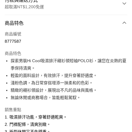
付款與運送方式
超取滿NT$1,200免運
付款方式
商品特色
信用卡一次付款
商品編號
超商取貨付款
8777587
LINE Pay
商品特色
Apple Pay
探索男裝Hi Cool吸濕排汗襯衫領短袖POLO衫，讓您在炎熱的夏
季保持清爽。
悠遊付
輕盈的面料設計，有效排汗，提升穿著舒適度。
Google Pay
淺粉色調，為日常穿搭增添一抹柔和的色彩。
精緻的襯衫領設計，展現出不凡的品味與風格。
ATM付款
無論休閒或商務場合，皆能輕鬆駕馭。
運送方式
銷售重點
全家取貨付款
1. 吸濕排汗功能，穿著舒適乾爽。
每筆NT$60，滿NT$1,200(含以上)免運費
2. 門襟配條，清爽別緻。
3. 版型休閒又不失穩重。