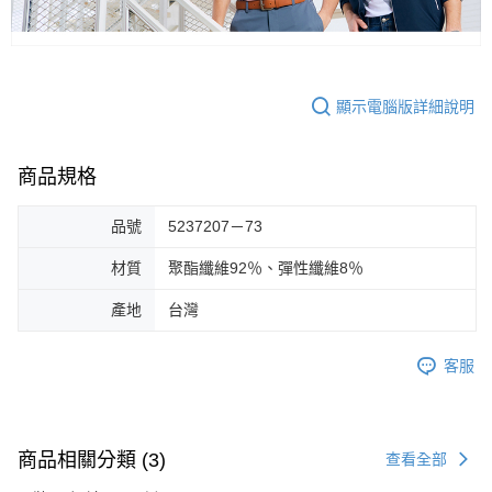
顯示電腦版詳細說明
商品規格
品號
5237207－73
材質
聚酯纖維92％、彈性纖維8％
產地
台灣
客服
商品相關分類 (3)
查看全部