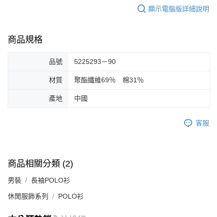
顯示電腦版詳細說明
商品規格
品號
5225293－90
材質
聚酯纖維69％ 棉31％
產地
中國
客服
商品相關分類 (2)
男裝
長袖POLO衫
休閒服飾系列
POLO衫