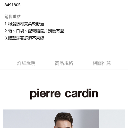
超商取貨付款
8491805
LINE Pay
銷售重點
Apple Pay
1.棉混紡材質柔軟舒適
2.領、口袋、配電腦織片別緻有型
悠遊付
3.版型穿著舒適不束縛
Google Pay
ATM付款
詳細說明
商品規格
相關推薦
運送方式
全家取貨付款
每筆NT$60，滿NT$1,200(含以上)免運費
付款後全家取貨
每筆NT$60，滿NT$1,200(含以上)免運費
萊爾富取貨付款
每筆NT$60，滿NT$1,200(含以上)免運費