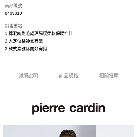
商品編號
超商取貨付款
8489810
LINE Pay
銷售重點
Apple Pay
1.棉混紡刷毛處理觸感柔軟保暖性佳
2.大定位格帥氣有型
悠遊付
3.款式素雅休閒好穿搭
Google Pay
ATM付款
詳細說明
商品規格
相關推薦
運送方式
全家取貨付款
每筆NT$60，滿NT$1,200(含以上)免運費
付款後全家取貨
每筆NT$60，滿NT$1,200(含以上)免運費
萊爾富取貨付款