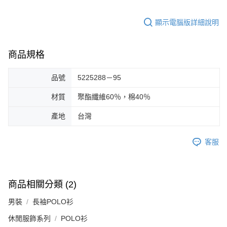
顯示電腦版詳細說明
商品規格
品號
5225288－95
材質
聚酯纖維60％，棉40％
產地
台灣
客服
商品相關分類 (2)
男裝
長袖POLO衫
休閒服飾系列
POLO衫