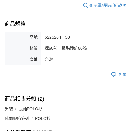
顯示電腦版詳細說明
商品規格
品號
5225264－38
材質
棉50％ 聚酯纖維50％
產地
台灣
客服
商品相關分類 (2)
男裝
長袖POLO衫
休閒服飾系列
POLO衫