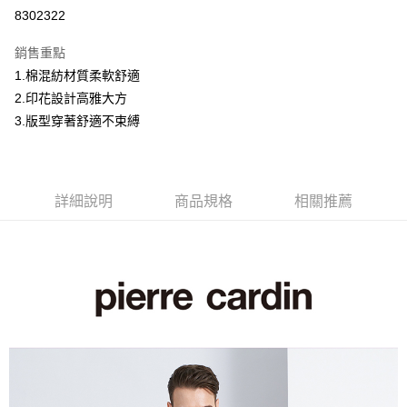
超商取貨付款
8302322
LINE Pay
銷售重點
Apple Pay
1.棉混紡材質柔軟舒適
2.印花設計高雅大方
悠遊付
3.版型穿著舒適不束縛
Google Pay
ATM付款
詳細說明
商品規格
相關推薦
運送方式
全家取貨付款
每筆NT$60，滿NT$1,200(含以上)免運費
付款後全家取貨
每筆NT$60，滿NT$1,200(含以上)免運費
萊爾富取貨付款
每筆NT$60，滿NT$1,200(含以上)免運費