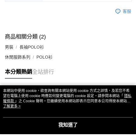
客服
商品相關分類 (2)
男裝
長袖POLO衫
休閒服飾系列
POLO衫
本分類熱銷
全站排行
本網站中使用 cookie，欲查詢有關本網站使用 cookie 方式之詳情，及若您不希
熱門標籤
望在電腦上使用 cookie 時應如何變更電腦的 cookie 設定，請參閱本網站「
隱私
權條款
」之 Cookie 聲明。您繼續使用本網站即表示您同意本公司得按本網站使
用條款之 Cookie 聲明使用 cookie。
了解更多 >
我知道了