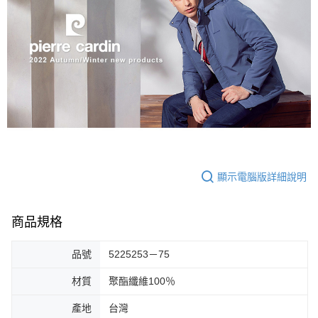
顯示電腦版詳細說明
商品規格
品號
5225253－75
材質
聚酯纖維100％
產地
台灣