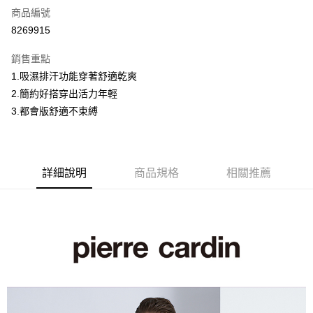
商品編號
超商取貨付款
8269915
LINE Pay
銷售重點
Apple Pay
1.吸濕排汗功能穿著舒適乾爽
2.簡約好搭穿出活力年輕
悠遊付
3.都會版舒適不束縛
Google Pay
ATM付款
詳細說明
商品規格
相關推薦
運送方式
全家取貨付款
每筆NT$60，滿NT$1,200(含以上)免運費
付款後全家取貨
每筆NT$60，滿NT$1,200(含以上)免運費
萊爾富取貨付款