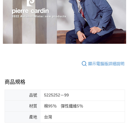
顯示電腦版詳細說明
商品規格
品號
5225252－99
材質
棉95％ 彈性纖維5％
產地
台灣