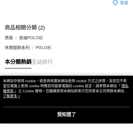
客服
商品相關分類 (2)
男裝
長袖POLO衫
休閒服飾系列
POLO衫
本分類熱銷
全站排行
本網站中使用 cookie，欲查詢有關本網站使用 cookie 方式之詳情，及若您不希
熱門標籤
望在電腦上使用 cookie 時應如何變更電腦的 cookie 設定，請參閱本網站「
隱私
權條款
」之 Cookie 聲明。您繼續使用本網站即表示您同意本公司得按本網站使
用條款之 Cookie 聲明使用 cookie。
了解更多 >
我知道了