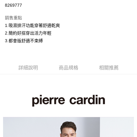
超商取貨付款
8269777
LINE Pay
銷售重點
Apple Pay
1.吸濕排汗功能穿著舒適乾爽
2.簡約好搭穿出活力年輕
悠遊付
3.都會版舒適不束縛
Google Pay
ATM付款
詳細說明
商品規格
相關推薦
運送方式
全家取貨付款
每筆NT$60，滿NT$1,200(含以上)免運費
付款後全家取貨
每筆NT$60，滿NT$1,200(含以上)免運費
萊爾富取貨付款
每筆NT$60，滿NT$1,200(含以上)免運費