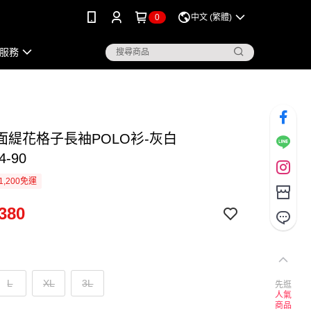
0
中文 (繁體)
服務
面緹花格子長袖POLO衫-灰白
4-90
1,200免運
380
L
XL
3L
先逛
人氣
商品