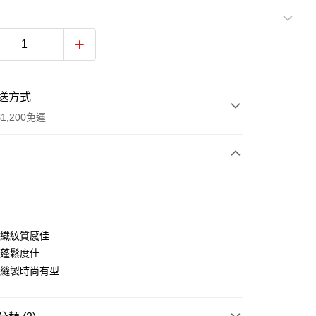
送方式
1,200免運
次付款
付款
子織紋質感佳
及蓬鬆度佳
裁縫製時尚有型
y