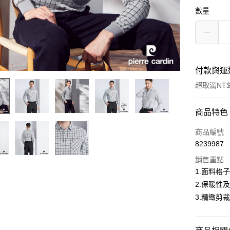
數量
付款與運
超取滿NT$
付款方式
商品特色
信用卡一
商品編號
8239987
超商取貨
銷售重點
LINE Pay
1.面料格
2.保暖性
Apple Pay
3.精緻剪
悠遊付
Google Pa