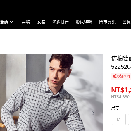
活動
男裝
女裝
熱銷排行
形象特輯
門市資訊
會員
仿棉雙
522520
超取滿NT$
NT$1,
NT$4,680
尺寸
M