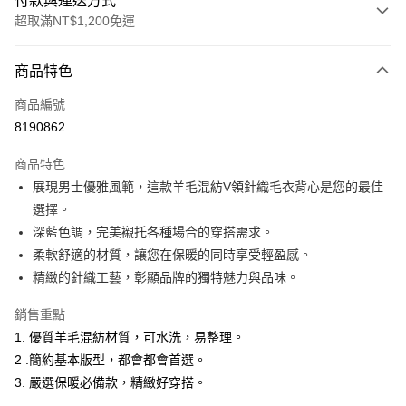
付款與運送方式
超取滿NT$1,200免運
付款方式
商品特色
信用卡一次付款
商品編號
超商取貨付款
8190862
LINE Pay
商品特色
Apple Pay
展現男士優雅風範，這款羊毛混紡V領針織毛衣背心是您的最佳
選擇。
悠遊付
深藍色調，完美襯托各種場合的穿搭需求。
Google Pay
柔軟舒適的材質，讓您在保暖的同時享受輕盈感。
精緻的針織工藝，彰顯品牌的獨特魅力與品味。
ATM付款
銷售重點
運送方式
1. 優質羊毛混紡材質，可水洗，易整理。
全家取貨付款
2 .簡約基本版型，都會都會首選。
每筆NT$60，滿NT$1,200(含以上)免運費
3. 嚴選保暖必備款，精緻好穿搭。