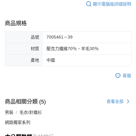
顯示電腦版詳細說明
商品規格
品號
7005461－39
材質
壓克力纖維70％，羊毛30％
產地
中國
客服
商品相關分類 (5)
查看全部
男裝
毛衣/針織衫
網路獨家系列