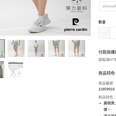
102cm
數量
付款與運
超取滿NT$
付款方式
商品特色
信用卡一
商品編號
11859916
超商取貨
商品特色
LINE Pay
展現男
擇。
Apple Pay