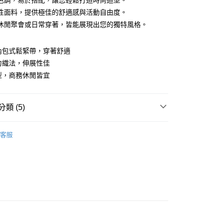
色調，易於搭配，讓您輕鬆打造時尚造型。
性面料，提供極佳的舒適感與活動自由度。
休閒聚會或日常穿著，皆能展現出您的獨特風格。
y
為內包式鬆緊帶，穿著舒適
彈力織法，伸展性佳
版型，商務休閒皆宜
付款
類 (5)
0，滿NT$1,200(含以上)免運費
家取貨
褲
客服
0，滿NT$1,200(含以上)免運費
推薦
貨付款
系列
短褲
0，滿NT$1,200(含以上)免運費
爾富取貨
下著】
0，滿NT$1,200(含以上)免運費