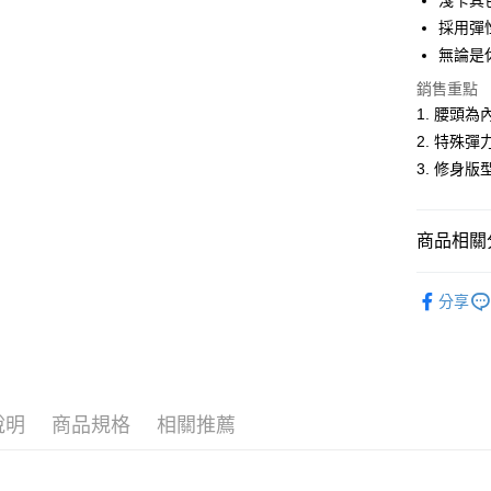
淺卡其
悠遊付
採用彈
無論是
Google Pa
銷售重點
ATM付款
1. 腰頭
2. 特殊
3. 修身
運送方式
全家取貨
商品相關分
每筆NT$6
付款後全
男裝
短
分享
每筆NT$6
人氣商品
萊爾富取
休閒服飾
每筆NT$6
新品上市
說明
商品規格
相關推薦
付款後萊
男裝
【
每筆NT$6