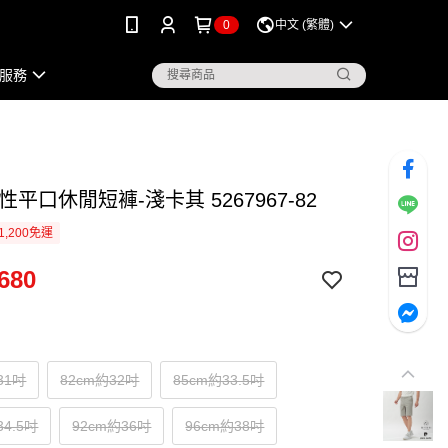
0
中文 (繁體)
服務
性平口休閒短褲-淺卡其 5267967-82
1,200免運
680
31吋
82cm約32吋
85cm約33.5吋
34.5吋
92cm約36吋
96cm約38吋