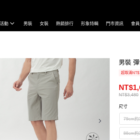
活動
男裝
女裝
熱銷排行
形象特輯
門市資訊
會員
男裝 彈
超取滿NT$
NT$1,
NT$3,480
尺寸
79cm約
88cm約