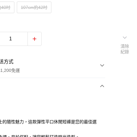
約40吋
107cm約42吋
清除
紀錄
送方式
1,200免運
次付款
付款
士的隨性魅力，這款彈性平口休閒短褲是您的最佳選