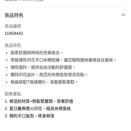
付款方式
商品特色
信用卡一次付款
商品編號
超商取貨付款
11858442
LINE Pay
商品特色
Apple Pay
探索舒適與時尚的完美結合。
男裝彈性印花平口休閒短褲，讓您隨時隨地展現自信風格。
悠遊付
彈性面料，提供自由活動的舒適感。
Google Pay
獨特印花設計，為您的休閒造型增添亮點。
無論搭配T恤或襯衫，皆能輕鬆駕馭。
ATM付款
銷售重點
運送方式
1. 棉混紡材質+側鬆緊腰頭，穿著舒適
全家取貨付款
2. 夏日慶典煙火印花，極具休閒風格
每筆NT$60，滿NT$1,200(含以上)免運費
3. 簡約平口版型，修身俐落
付款後全家取貨