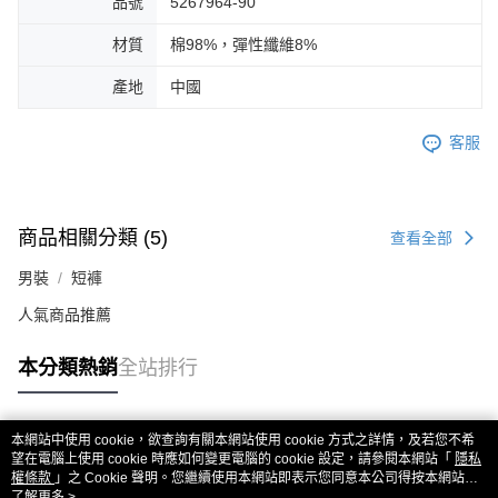
品號
5267964-90
材質
棉98%，彈性纖維8%
產地
中國
客服
商品相關分類 (5)
查看全部
男裝
短褲
人氣商品推薦
本分類熱銷
全站排行
本網站中使用 cookie，欲查詢有關本網站使用 cookie 方式之詳情，及若您不希
熱門標籤
望在電腦上使用 cookie 時應如何變更電腦的 cookie 設定，請參閱本網站「
隱私
權條款
」之 Cookie 聲明。您繼續使用本網站即表示您同意本公司得按本網站使
用條款之 Cookie 聲明使用 cookie。
了解更多 >