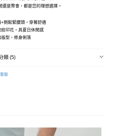
閒還是聚會，都是您的理想選擇。
y
面料+側鬆緊腰頭，穿著舒適
水波紋印花，具夏日休閒感
平口版型，修身俐落
付款
類 (5)
0，滿NT$1,200(含以上)免運費
家取貨
褲
客服
0，滿NT$1,200(含以上)免運費
推薦
貨付款
系列
短褲
0，滿NT$1,200(含以上)免運費
爾富取貨
下著】
0，滿NT$1,200(含以上)免運費
付款
0，滿NT$1,200(含以上)免運費