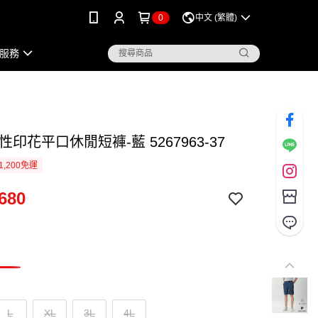
0
中文 (繁體)
服務
性印花平口休閒短褲-藍 5267963-37
1,200免運
680
L
XL
3L
4L