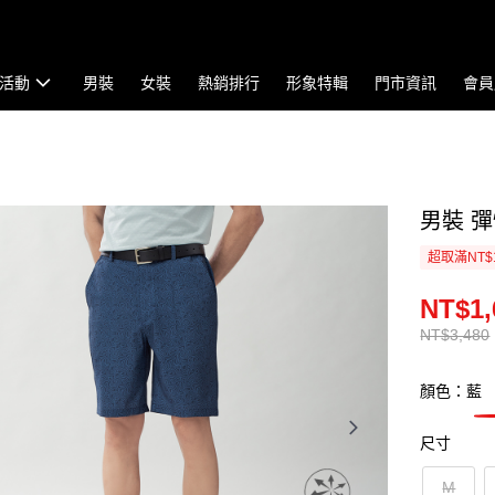
活動
男裝
女裝
熱銷排行
形象特輯
門市資訊
會員
男裝 彈
超取滿NT$
NT$1,
NT$3,480
顏色：藍
尺寸
M