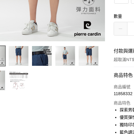
數量
付款與運
超取滿NT$
付款方式
商品特色
信用卡一
商品編號
11858332
超商取貨
商品特色
LINE Pay
探索男
優質彈
Apple Pay
獨特印
悠遊付
藍色調