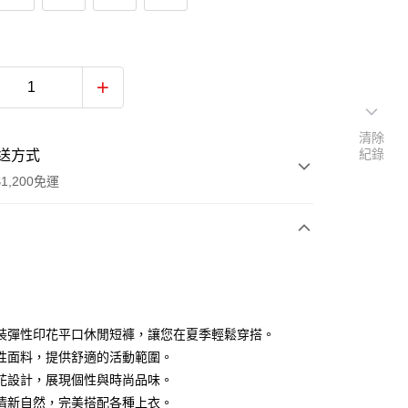
清除
紀錄
送方式
1,200免運
次付款
付款
裝彈性印花平口休閒短褲，讓您在夏季輕鬆穿搭。
性面料，提供舒適的活動範圍。
花設計，展現個性與時尚品味。
清新自然，完美搭配各種上衣。