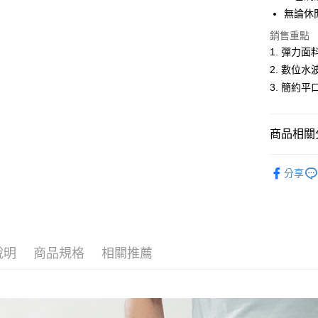
無論休
Google Pa
銷售重點
ATM付款
1. 彈力
2. 數位
3. 簡約
運送方式
全家取貨
商品相關分
每筆NT$6
付款後全
男裝
短
分享
每筆NT$6
人氣商品
萊爾富取
休閒服飾
每筆NT$6
新品上市
說明
商品規格
相關推薦
付款後萊
男裝
【
每筆NT$6
7-11取貨
每筆NT$6