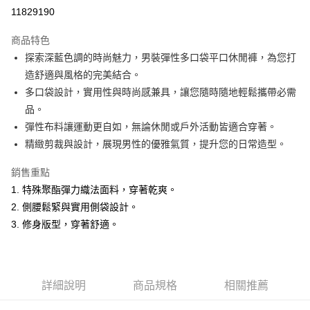
超商取貨付款
11829190
LINE Pay
商品特色
Apple Pay
探索深藍色調的時尚魅力，男裝彈性多口袋平口休閒褲，為您打
造舒適與風格的完美結合。
悠遊付
多口袋設計，實用性與時尚感兼具，讓您隨時隨地輕鬆攜帶必需
Google Pay
品。
彈性布料讓運動更自如，無論休閒或戶外活動皆適合穿著。
ATM付款
精緻剪裁與設計，展現男性的優雅氣質，提升您的日常造型。
運送方式
銷售重點
全家取貨付款
1. 特殊聚酯彈力織法面料，穿著乾爽。
每筆NT$60，滿NT$1,200(含以上)免運費
2. 側腰鬆緊與實用側袋設計。
3. 修身版型，穿著舒適。
付款後全家取貨
每筆NT$60，滿NT$1,200(含以上)免運費
萊爾富取貨付款
詳細說明
商品規格
相關推薦
每筆NT$60，滿NT$1,200(含以上)免運費