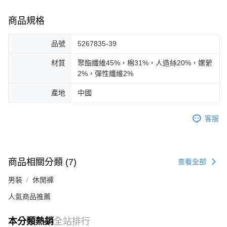
商品規格
品號
5267835-39
材質
聚酯纖維45%，棉31%，人造絲20%，嫘縈
2%，彈性纖維2%
產地
中國
客服
商品相關分類 (7)
查看全部
男裝
休閒褲
人氣商品推薦
本分類熱銷
全站排行