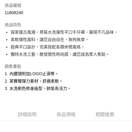
商品編號
超商取貨付款
11808240
LINE Pay
商品特色
Apple Pay
探索復古風潮，男裝水洗彈性平口牛仔褲，展現不凡品味。
柔軟彈性面料，讓您自由自在，無拘無束。
悠遊付
經典平口設計，完美搭配各類休閒風格。
Google Pay
獨特水洗工藝，散發隨性時尚感，讓您成為眾人焦點。
ATM付款
銷售重點
1. 內腰頭附加LOGO止滑帶。
運送方式
2. 萊賽爾彈力素材，舒適柔軟。
全家取貨付款
3. 水洗刷色修身版型，帥氣有活力。
每筆NT$60，滿NT$1,200(含以上)免運費
付款後全家取貨
每筆NT$60，滿NT$1,200(含以上)免運費
詳細說明
商品規格
相關推薦
萊爾富取貨付款