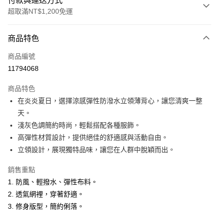
付款與運送方式
超取滿NT$1,200免運
付款方式
商品特色
信用卡一次付款
商品編號
超商取貨付款
11794068
LINE Pay
商品特色
Apple Pay
在炎炎夏日，選擇涼感彈性防潑水立領薄背心，讓您清爽一整
天。
悠遊付
淺灰色調簡約時尚，輕鬆搭配各種服飾。
Google Pay
高彈性材質設計，提供絕佳的舒適感與活動自由。
立領設計，展現獨特品味，讓您在人群中脫穎而出。
ATM付款
銷售重點
運送方式
1. 防風、輕撥水、彈性布料。
全家取貨付款
2. 透氣網裡，穿著舒適。
每筆NT$60，滿NT$1,200(含以上)免運費
3. 修身版型，簡約俐落。