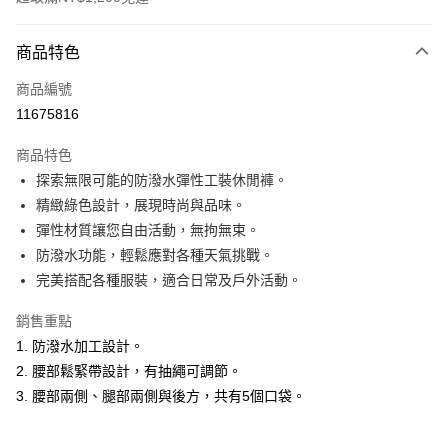
付款方式
商品特色
信用卡一次付款
商品編號
超商取貨付款
11675816
LINE Pay
商品特色
Apple Pay
探索無限可能的防潑水彈性工裝休閒褲。
精緻綠色設計，展現時尚與品味。
悠遊付
彈性材質讓您自由活動，無拘無束。
Google Pay
防潑水功能，輕鬆應對各種天氣挑戰。
完美搭配各種服裝，適合日常及戶外活動。
ATM付款
銷售重點
運送方式
1. 防潑水加工設計。
全家取貨付款
2. 腰部鬆緊帶設計，有抽繩可調節。
每筆NT$60，滿NT$1,200(含以上)免運費
3. 腰部兩側、腿部兩側與後方，共有5個口袋。
付款後全家取貨