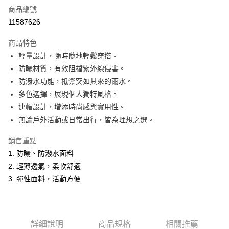
商品編號
超商取貨付款
11587626
LINE Pay
商品特色
Apple Pay
輕量設計，隨時隨地輕鬆穿搭。
防曬材質，有效阻擋紫外線侵害。
悠遊付
防潑水功能，抵禦突如其來的雨水。
Google Pay
多色選擇，展現個人獨特風格。
連帽設計，增添時尚感與實用性。
ATM付款
無論戶外活動或日常出行，皆為理想之選。
運送方式
銷售重點
全家取貨付款
1. 防曬、防潑水面料
每筆NT$60，滿NT$1,200(含以上)免運費
2. 輕薄透氣，柔軟舒適
3. 彈性面料，活動方便
付款後全家取貨
每筆NT$60，滿NT$1,200(含以上)免運費
萊爾富取貨付款
詳細說明
商品規格
相關推薦