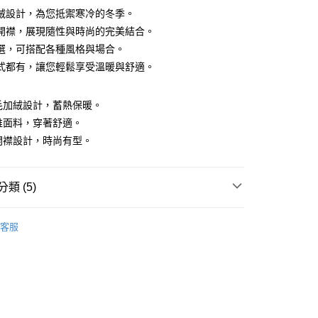
絨設計，為您抵禦寒冷的冬季。
開襟，展現隨性與時尚的完美結合。
選，可搭配各種風格與場合。
式都有，讓您輕鬆享受溫暖與舒適。
y
刷毛加絨設計，蓄熱保暖。
纖維面料，穿著舒適。
半開襟設計，時尚有型。
付款
類 (5)
0，滿NT$1,200(含以上)免運費
袖T恤
客服
家取貨
推薦
0，滿NT$1,200(含以上)免運費
系列
T恤
貨付款
上衣】
0，滿NT$1,200(含以上)免運費
恤