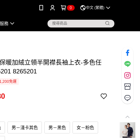
0
中文 (繁體)
服務
 保暖加絨立領半開襟長袖上衣-多色任
201 8265201
1,200免運
80
色
男－淺卡其色
男－黑色
女－粉色