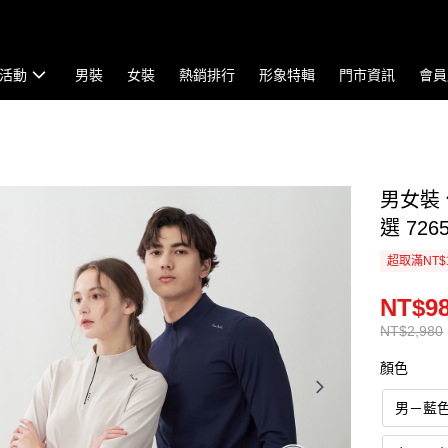
活動
男裝
女裝
熱銷排行
形象特輯
門市資訊
會員
男女裝
選 7265
超取滿NT$
NT$9
NT$2,980
顏色
男－藍