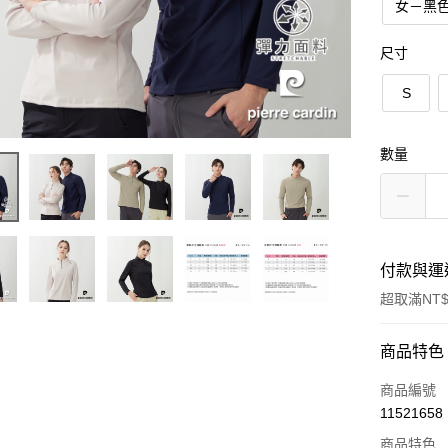
女－黑
尺寸
S
數量
付款與運
超取滿NT$
付款方式
商品特色
信用卡一
商品編號
11521658
超商取貨
商品特色