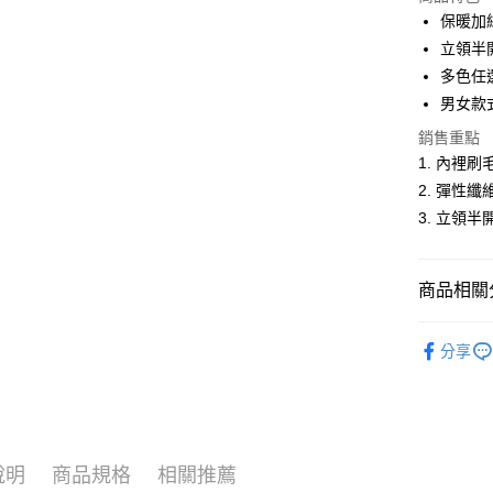
LINE Pay
保暖加
立領半
Apple Pay
多色任
悠遊付
男女款
Google Pa
銷售重點
1. 內裡
ATM付款
2. 彈性
3. 立領
運送方式
全家取貨
商品相關分
每筆NT$6
男裝
長
分享
付款後全
人氣商品
每筆NT$6
網路獨家
萊爾富取
男裝
【
每筆NT$6
說明
商品規格
相關推薦
女裝
T