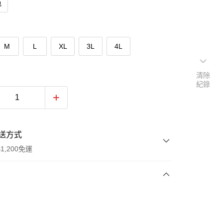
色
M
L
XL
3L
4L
清除
紀錄
送方式
1,200免運
次付款
付款